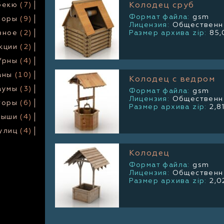
бекю
(7)
Колодец сруб
Формат файла:
gsm
боры
(9)
Лицензия:
Общественно
зное
(2)
Размер архива zip:
85,
кции
(2)
Урны
(4)
аны
(10)
Колодец с ведром
аумы
(3)
Формат файла:
gsm
Лицензия:
Общественно
торы
(6)
Размер архива zip:
2,8
рыши
(4)
улиц
(4)
Колодец
Формат файла:
gsm
Лицензия:
Общественно
Размер архива zip:
2,0