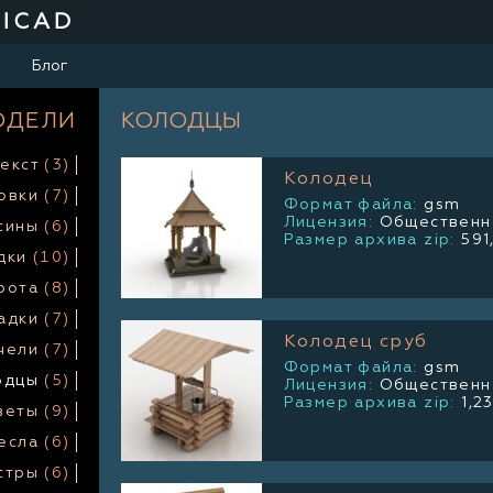
HICAD
Блог
ОДЕЛИ
КОЛОДЦЫ
екст
(3)
Колодец
овки
(7)
Формат файла:
gsm
Лицензия:
Общественно
сины
(6)
Размер архива zip:
591
дки
(10)
рота
(8)
адки
(7)
Колодец сруб
чели
(7)
Формат файла:
gsm
одцы
(5)
Лицензия:
Общественно
Размер архива zip:
1,2
веты
(9)
есла
(6)
стры
(6)